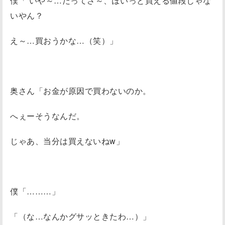
僕「 いや～…だってさ～、ぽいっと買える値段じゃな
いやん？
え～…買おうかな…（笑）」
奥さん「お金が原因で買わないのか。
へぇーそうなんだ。
じゃあ、当分は買えないねw」
僕「………」
「（な…なんかグサッときたわ…）」