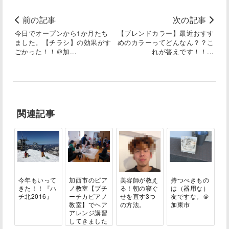
前の記事
次の記事
今日でオープンから1か月たち
【ブレンドカラー】最近おすす
ました。【チラシ】の効果がす
めのカラーってどんなん？？こ
ごかった！！＠加...
れが答えです！！...
関連記事
今年もいって
加西市のピア
美容師が教え
持つべきもの
きた！！『ハ
ノ教室【プチ
る！朝の寝ぐ
は（器用な）
チ北2016』
ーチカピアノ
せを直す3つ
友ですな。＠
教室】でヘア
の方法。
加東市
アレンジ講習
してきました