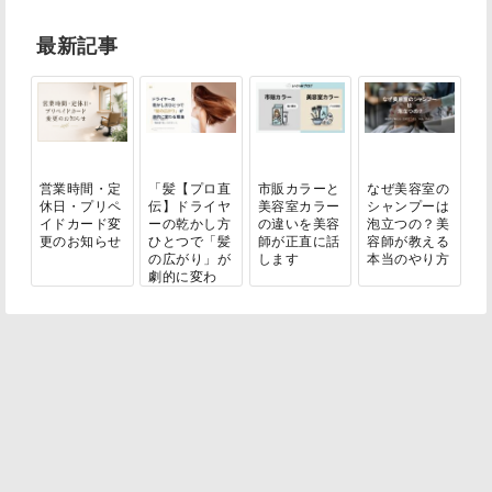
最新記事
営業時間・定
「髪【プロ直
市販カラーと
なぜ美容室の
休日・プリペ
伝】ドライヤ
美容室カラー
シャンプーは
イドカード変
ーの乾かし方
の違いを美容
泡立つの？美
更のお知らせ
ひとつで「髪
師が正直に話
容師が教える
の広がり」が
します
本当のやり方
劇的に変わ
る...